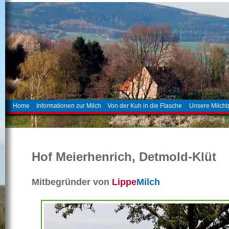
Home
Informationen zur Milch
Von der Kuh in die Flasche
Unsere Milch
Hof Meierhenrich, Detmold-Klüt
Mitbegründer von
Lippe
Milch